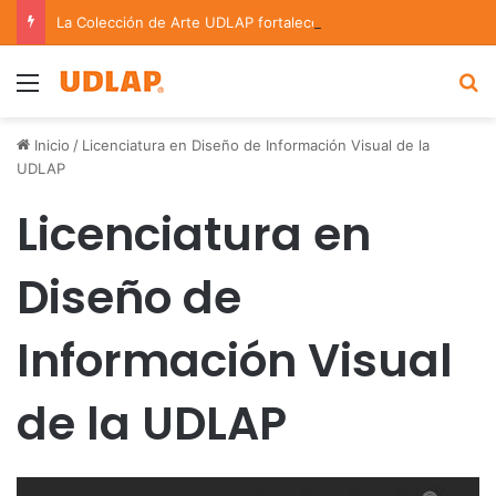
La Colección de Arte UDLAP fortalece su acervo con nuevas obras de artistas emergentes y consolidados
Menu
B
Inicio
/
Licenciatura en Diseño de Información Visual de la
UDLAP
Licenciatura en
Diseño de
Información Visual
de la UDLAP