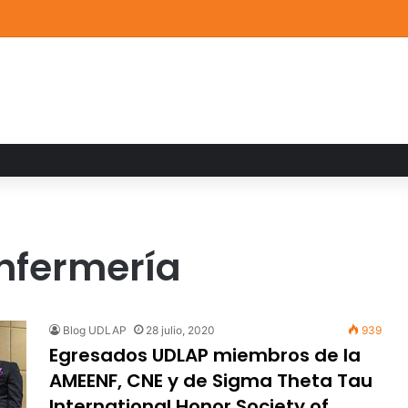
ia familiar marca el cierre del Curso de Verano de Escuelas Aztecas
Enfermería
Blog UDLAP
28 julio, 2020
939
Egresados UDLAP miembros de la
AMEENF, CNE y de Sigma Theta Tau
International Honor Society of