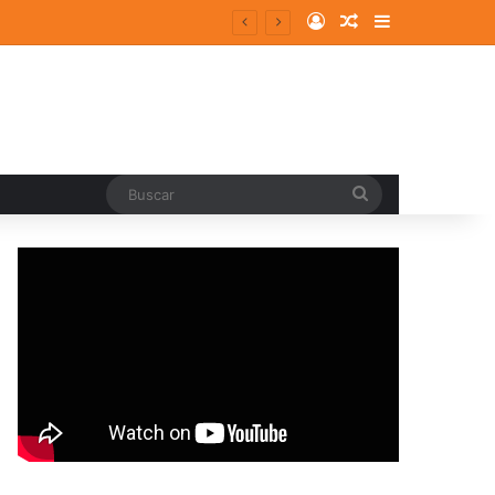
Log In
Random Article
Sidebar
Buscar