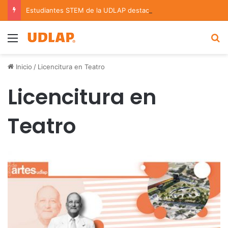
Estudiantes STEM de la UDLAP destacan en el MUTVI 2026
Menu
B
Inicio
/
Licencitura en Teatro
Licencitura en
Teatro