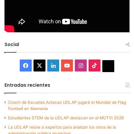
Social
Facebook
X
LinkedIn
YouTube
Instagram
TikTok
Thread
Entradas recientes
Coach de Escuelas Aztecas UDLAP jugará el Mundial de Flag
Football en Alemania
Estudiantes STEM de la UDLAP destacan en el MUTVI 2026
La UDLAP reúne a expertos para analizar los retos de la
administración pública municipal