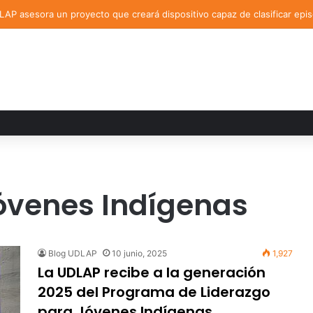
AP asesora un proyecto que creará dispositivo capaz de clasificar epi
óvenes Indígenas
Blog UDLAP
10 junio, 2025
1,927
La UDLAP recibe a la generación
2025 del Programa de Liderazgo
para Jóvenes Indígenas