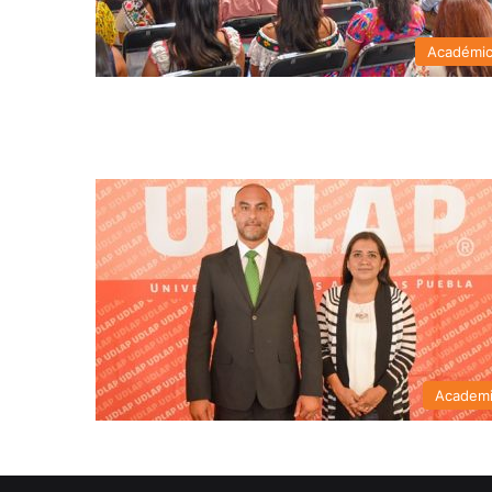
Académi
Academ