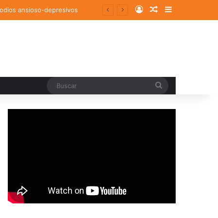
Log In
Random Article
Sidebar
sodios ansioso-depresivos
Buscar