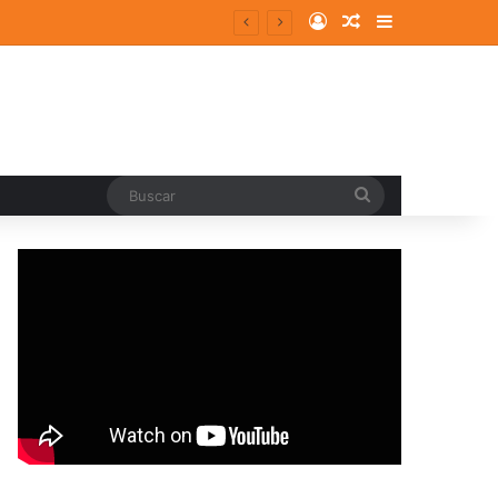
Log In
Random Article
Sidebar
Buscar