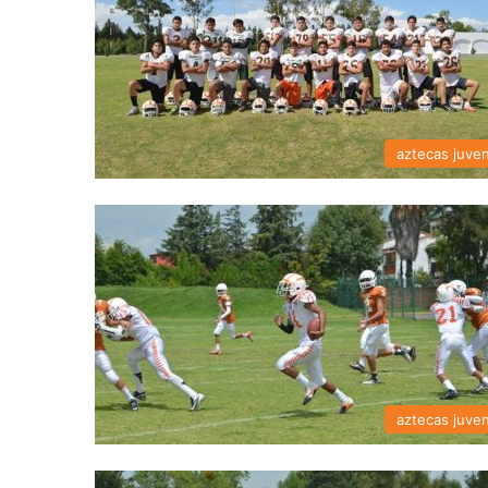
aztecas juven
aztecas juven