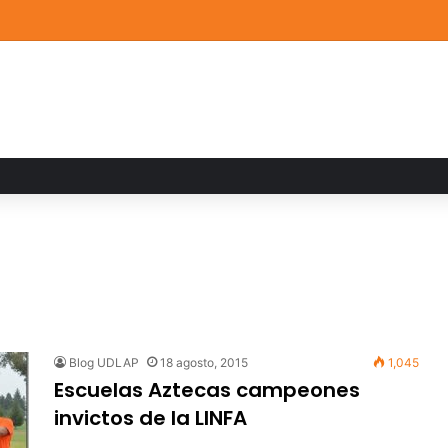
a familiar marca el cierre del Curso de Verano de Escuelas Aztecas
Blog UDLAP
18 agosto, 2015
1,045
Escuelas Aztecas campeones
invictos de la LINFA