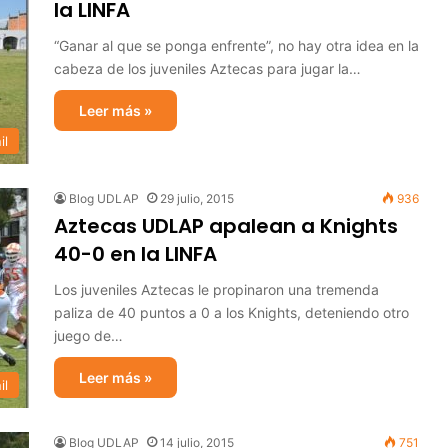
la LINFA
“Ganar al que se ponga enfrente”, no hay otra idea en la
cabeza de los juveniles Aztecas para jugar la…
Leer más »
il
Blog UDLAP
29 julio, 2015
936
Aztecas UDLAP apalean a Knights
40-0 en la LINFA
Los juveniles Aztecas le propinaron una tremenda
paliza de 40 puntos a 0 a los Knights, deteniendo otro
juego de…
Leer más »
il
Blog UDLAP
14 julio, 2015
751