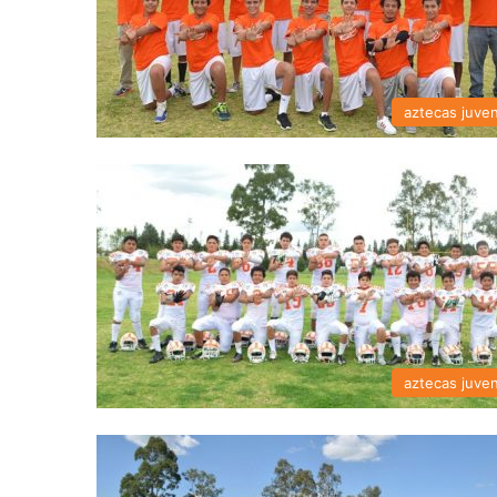
aztecas juven
aztecas juven