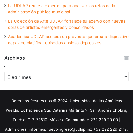
La UDLAP reúne a expertos para analizar los retos de la
administración pública municipal
La Colección de Arte UDLAP fortalece su acervo con nuevas
obras de artistas emergentes y consolidados
Académica UDLAP asesora un proyecto que creará dispositivo
capaz de clasificar episodios ansioso-depresivos
Archivos
Archivos
Derechos Reservados © 2024. Universidad de las Américas
Puebla. Ex hacienda Sta. Catarina Mártir S/N. San Andrés Cholula,
Puebla. C.P. 72810. México. Conmutador: 222 229 20 00 |
Admisiones: informes.nuevoingreso@udlap.mx +52 222 229 2112,