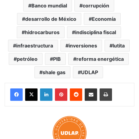
Banco mundial
corrupción
desarrollo de México
Economía
hidrocarburos
indisciplina fiscal
infraestructura
inversiones
lutita
petróleo
PIB
reforma energética
shale gas
UDLAP
LinkedIn
Pinterest
Reddit
Share via Email
Print