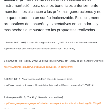
instrumentación para que los beneficios anteriormente
mencionados alcancen a las próximas generaciones y no
se quede todo en un sueño inalcanzable. Es decir, menos
pronósticos de ensueño y expectativas encantadoras y
más hechos que sustenten las propuestas realizadas.
1. Forbes Staff. (2015). Corrupción sangra a Pemex. 11/11/2015, de Forbes México Sitio web:
http://www.forbes.com.mx/corrupcion-sangra-pemex-con-11900-mdd/
2. Raymundo Riva Palacio. (2015). La corrupción en PEMEX. 11/11/2015, de El Financiero Sitio web:
http://www.elfinanciero.com.mx/opinion/la-corrupcion-en-pemex.html
3. SENER (2012), “Gas y aceite en lutitas“ [Base de datos en línea],
http://www.energia.gob.mx/webSener/shale/shale_sp.html [Fecha de consulta 11/11/2015].
4. Greenpeace (2015), “Fracking” [Base de datos en línea],
http://www.greenpeace.org/espana/Global/espana/report/cambio_climatico/Fracking-GP_ESP.pdf