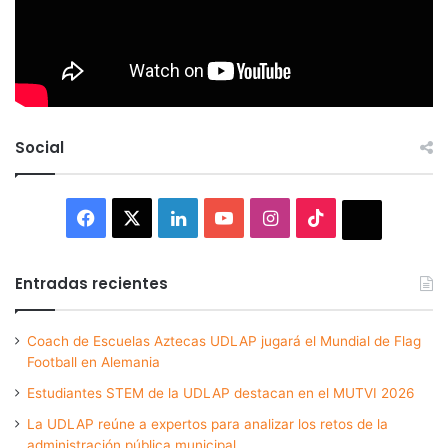
Social
Facebook
X
LinkedIn
YouTube
Instagram
TikTok
Thread
Entradas recientes
Coach de Escuelas Aztecas UDLAP jugará el Mundial de Flag
Football en Alemania
Estudiantes STEM de la UDLAP destacan en el MUTVI 2026
La UDLAP reúne a expertos para analizar los retos de la
administración pública municipal