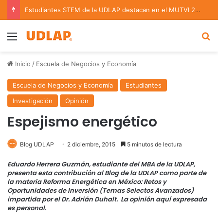
Estudiantes STEM de la UDLAP destacan en el MUTVI 2026
Menu
B
Inicio
/
Escuela de Negocios y Economía
Escuela de Negocios y Economía
Estudiantes
Investigación
Opinión
Espejismo energético
Blog UDLAP
2 diciembre, 2015
5 minutos de lectura
Eduardo Herrera Guzmán, estudiante del MBA de la UDLAP,
presenta esta contribución al Blog de la UDLAP como parte de
la materia Reforma Energética en México: Retos y
Oportunidades de Inversión (Temas Selectos Avanzados)
impartida por el Dr. Adrián Duhalt. La opinión aquí expresada
es personal.