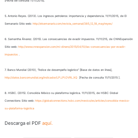
[Fecha de consulta 11/11/2015].
5. Antonio Reyes. (2013). Los ingresos petroleros: importancia y dependencia. 11/11/2015, de El
Semanario Sitio web:
http://elsemanario.com/revista_semanal/385_12_18_may/reyes/
6. Samantha Álvarez. (2015). Las consecuencias de evadir impuestos. 11/11/215, de CNNExpansión
Sitio web:
http://www.cnnexpansion.com/mi-dinero/2015/04/10/las-consecuencias-por-evadir-
impuestos
.
7. Banco Mundial (2010), “Índice de desempeño logístico” [Base de datos en línea],
http://datos.bancomundial.org/indicador/LP.LPI.OVRL.XQ
[Fecha de consulta 11/11/2015 ].
8. HSBC. (2015). Consolida México su plataforma logística. 11/11/2015, de HSBC Global
Connections Sitio web:
https://globalconnections.hsbc.com/mexico/es/articles/consolida-mexico-
su-plataforma-logistica
Descarga el PDF
aquí.