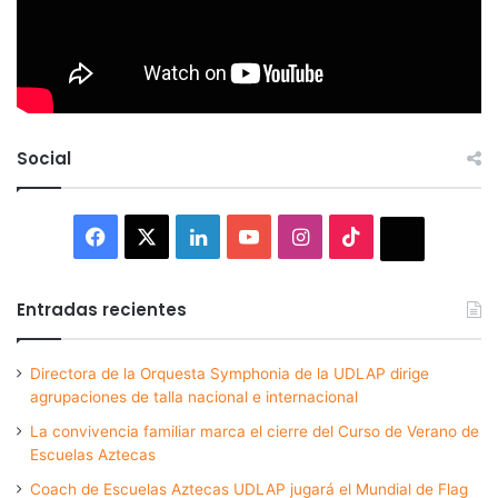
Social
Facebook
X
LinkedIn
YouTube
Instagram
TikTok
Thread
Entradas recientes
Directora de la Orquesta Symphonia de la UDLAP dirige
agrupaciones de talla nacional e internacional
La convivencia familiar marca el cierre del Curso de Verano de
Escuelas Aztecas
Coach de Escuelas Aztecas UDLAP jugará el Mundial de Flag