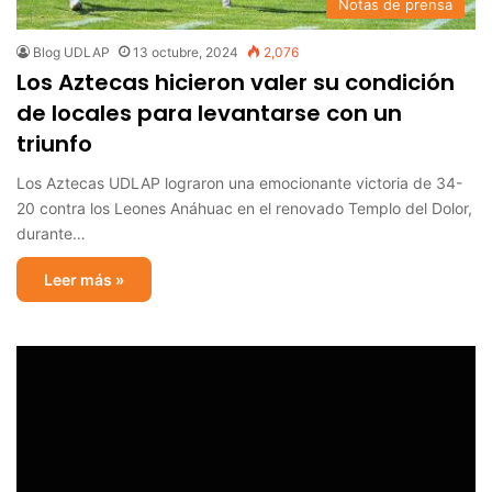
Notas de prensa
Blog UDLAP
13 octubre, 2024
2,076
Los Aztecas hicieron valer su condición
de locales para levantarse con un
triunfo
Los Aztecas UDLAP lograron una emocionante victoria de 34-
20 contra los Leones Anáhuac en el renovado Templo del Dolor,
durante…
Leer más »