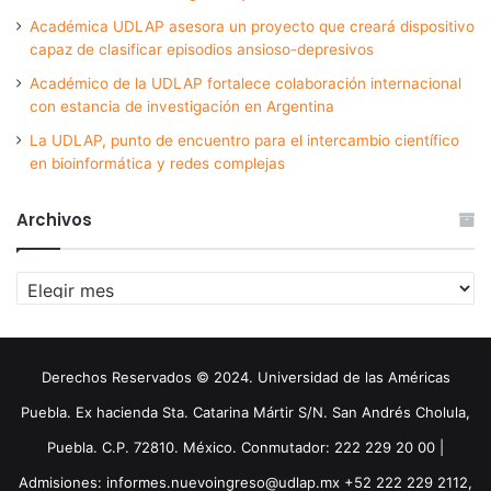
Académica UDLAP asesora un proyecto que creará dispositivo
capaz de clasificar episodios ansioso-depresivos
Académico de la UDLAP fortalece colaboración internacional
con estancia de investigación en Argentina
La UDLAP, punto de encuentro para el intercambio científico
en bioinformática y redes complejas
Archivos
Archivos
Derechos Reservados © 2024. Universidad de las Américas
Puebla. Ex hacienda Sta. Catarina Mártir S/N. San Andrés Cholula,
Puebla. C.P. 72810. México. Conmutador: 222 229 20 00 |
Admisiones: informes.nuevoingreso@udlap.mx +52 222 229 2112,