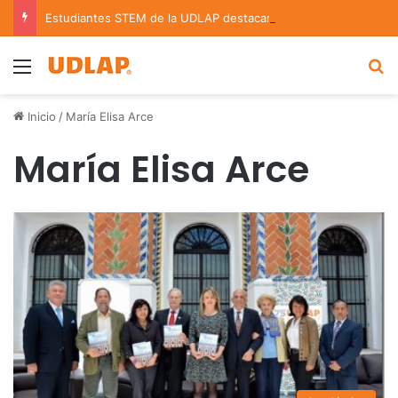
Estudiantes STEM de la UDLAP destacan en el MUTVI 2026
Menu
B
Inicio
/
María Elisa Arce
María Elisa Arce