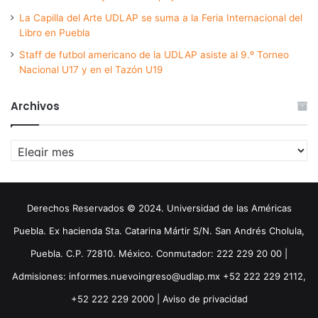
La Capilla del Arte UDLAP se suma a la Feria Internacional del
Libro en Puebla
Staff de futbol americano de la UDLAP asiste al 9.º Torneo
Nacional U17 y en el Tazón U19
Archivos
Archivos
Derechos Reservados © 2024. Universidad de las Américas
Puebla. Ex hacienda Sta. Catarina Mártir S/N. San Andrés Cholula,
Puebla. C.P. 72810. México. Conmutador: 222 229 20 00 |
Admisiones: informes.nuevoingreso@udlap.mx +52 222 229 2112,
+52 222 229 2000 |
Aviso de privacidad