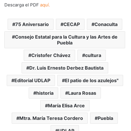
Descarga el PDF
aquí.
75 Aniversario
CECAP
Conaculta
Consejo Estatal para la Cultura y las Artes de
Puebla
Cristofer Chávez
cultura
Dr. Luis Ernesto Derbez Bautista
Editorial UDLAP
El patio de los azulejos"
historia
Laura Rosas
María Elisa Arce
Mtra. María Teresa Cordero
Puebla
UDLAP