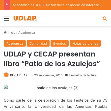
Académico de la UDLAP fortalece colaboración internacional con estancia de investigación en Argentina
Menu
B
Inicio
/
Académica
Académica
Comunidad
Eventos
Notas de prensa
UDLAP y CECAP presentan
libro “Patio de los Azulejos”
Blog UDLAP
23 septiembre, 2015
3 minutos de lectura
Como parte de la celebración de los Festejos de su 75
Aniversario, la Universidad de las Américas Puebla