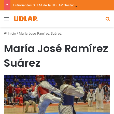
Estudiantes STEM de la UDLAP destacan en el MUTVI 2026
Menu
B
Inicio
/
María José Ramírez Suárez
María José Ramírez
Suárez