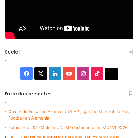
Social
Facebook
X
LinkedIn
YouTube
Instagram
TikTok
Thread
Entradas recientes
Coach de Escuelas Aztecas UDLAP jugará el Mundial de Flag
Football en Alemania
Estudiantes STEM de la UDLAP destacan en el MUTVI 2026
La UDLAP reúne a expertos para analizar los retos de la