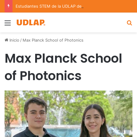
Estudiantes STEM de la UDLAP destacan en el MUTVI 2026
Menu
B
Inicio
/
Max Planck School of Photonics
Max Planck School
of Photonics