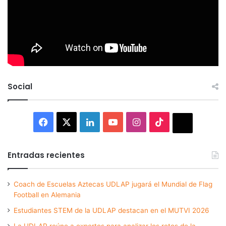
Social
Facebook
X
LinkedIn
YouTube
Instagram
TikTok
Thread
Entradas recientes
Coach de Escuelas Aztecas UDLAP jugará el Mundial de Flag
Football en Alemania
Estudiantes STEM de la UDLAP destacan en el MUTVI 2026
La UDLAP reúne a expertos para analizar los retos de la