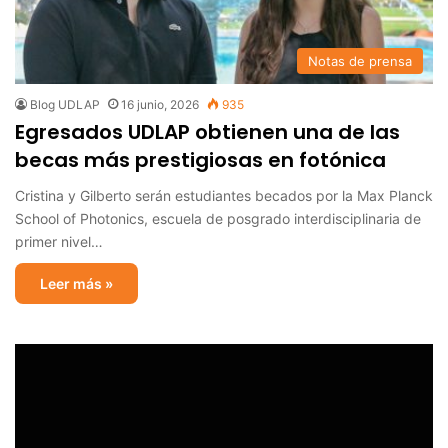
Notas de prensa
Blog UDLAP
16 junio, 2026
935
Egresados UDLAP obtienen una de las
becas más prestigiosas en fotónica
Cristina y Gilberto serán estudiantes becados por la Max Planck
School of Photonics, escuela de posgrado interdisciplinaria de
primer nivel…
Leer más »