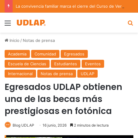
La convivencia familiar marca el cierre del Curso de Verano de Escuelas Aztecas
Menu
B
Inicio
/
Notas de prensa
Academia
Comunidad
Egresados
Escuela de Ciencias
Estudiantes
Eventos
Internacional
Notas de prensa
UDLAP
Egresados UDLAP obtienen
una de las becas más
prestigiosas en fotónica
Blog UDLAP
16 junio, 2026
2 minutos de lectura