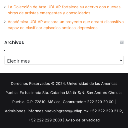
La Colección de Arte UDLAP fortalece su acervo con nuevas
obras de artistas emergentes y consolidados
Académica UDLAP asesora un proyecto que creará dispositivo
capaz de clasificar episodios ansioso-depresivos
Archivos
Archivos
Derechos Reservados © 2024. Universidad de las Américas
Puebla. Ex hacienda Sta. Catarina Mártir S/N. San Andrés Cholula,
Puebla. C.P. 72810. México. Conmutador: 222 229 20 00 |
Admisiones: informes.nuevoingreso@udlap.mx +52 222 229 2112,
+52 222 229 2000 |
Aviso de privacidad