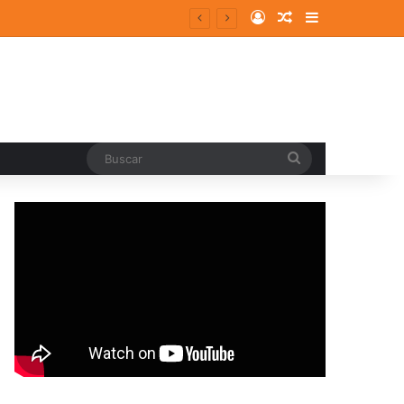
Log In
Random Article
Sidebar
Buscar