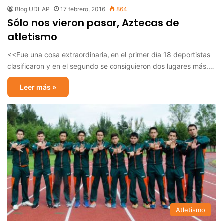
Blog UDLAP
17 febrero, 2016
864
Sólo nos vieron pasar, Aztecas de
atletismo
<<Fue una cosa extraordinaria, en el primer día 18 deportistas
clasificaron y en el segundo se consiguieron dos lugares más.…
Leer más »
Atletismo