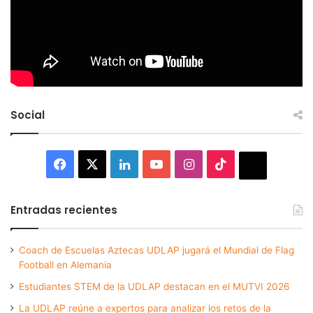
Social
Facebook
X
LinkedIn
YouTube
Instagram
TikTok
Thread
Entradas recientes
Coach de Escuelas Aztecas UDLAP jugará el Mundial de Flag
Football en Alemania
Estudiantes STEM de la UDLAP destacan en el MUTVI 2026
La UDLAP reúne a expertos para analizar los retos de la