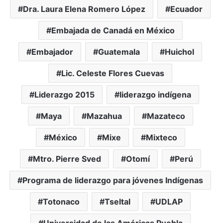
Dra. Laura Elena Romero López
Ecuador
Embajada de Canadá en México
Embajador
Guatemala
Huichol
Lic. Celeste Flores Cuevas
Liderazgo 2015
liderazgo indígena
Maya
Mazahua
Mazateco
México
Mixe
Mixteco
Mtro. Pierre Sved
Otomí
Perú
Programa de liderazgo para jóvenes Indígenas
Totonaco
Tseltal
UDLAP