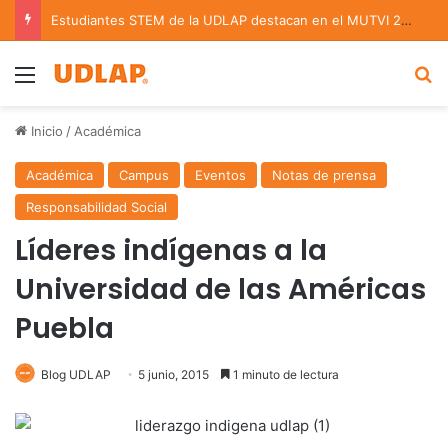
Estudiantes STEM de la UDLAP destacan en el MUTVI 2026
Menu
B
Inicio
/
Académica
Académica
Campus
Eventos
Notas de prensa
Responsabilidad Social
Líderes indígenas a la
Universidad de las Américas
Puebla
Blog UDLAP
5 junio, 2015
1 minuto de lectura