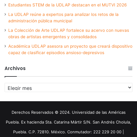
Estudiantes STEM de la UDLAP destacan en el MUTVI 2026
La UDLAP reúne a expertos para analizar los retos de la
administración pública municipal
La Colección de Arte UDLAP fortalece su acervo con nuevas
obras de artistas emergentes y consolidados
Académica UDLAP asesora un proyecto que creará dispositivo
capaz de clasificar episodios ansioso-depresivos
Archivos
Archivos
Derechos Reservados © 2024. Universidad de las Américas
Puebla. Ex hacienda Sta. Catarina Mártir S/N. San Andrés Cholula,
Puebla. C.P. 72810. México. Conmutador: 222 229 20 00 |