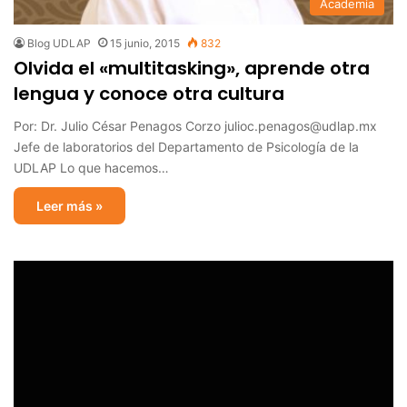
Academia
Blog UDLAP
15 junio, 2015
832
Olvida el «multitasking», aprende otra
lengua y conoce otra cultura
Por: Dr. Julio César Penagos Corzo julioc.penagos@udlap.mx
Jefe de laboratorios del Departamento de Psicología de la
UDLAP Lo que hacemos…
Leer más »