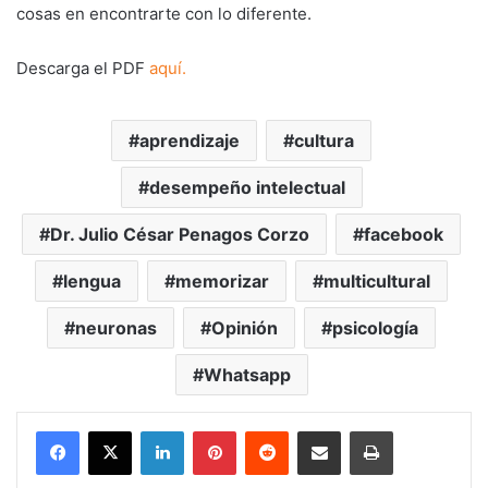
cosas en encontrarte con lo diferente.
Descarga el PDF
aquí.
aprendizaje
cultura
desempeño intelectual
Dr. Julio César Penagos Corzo
facebook
lengua
memorizar
multicultural
neuronas
Opinión
psicología
Whatsapp
LinkedIn
Pinterest
Reddit
Share via Email
Print