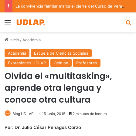
La convivencia familiar marca el cierre del Curso de Verano de Escuelas Aztecas
Menu
B
Inicio
/
Academia
Academia
Escuela de Ciencias Sociales
Expresiones UDLAP
Opinión
Profesores
Olvida el «multitasking»,
aprende otra lengua y
conoce otra cultura
Blog UDLAP
15 junio, 2015
2 minutos de lectura
Por: Dr. Julio César Penagos Corzo