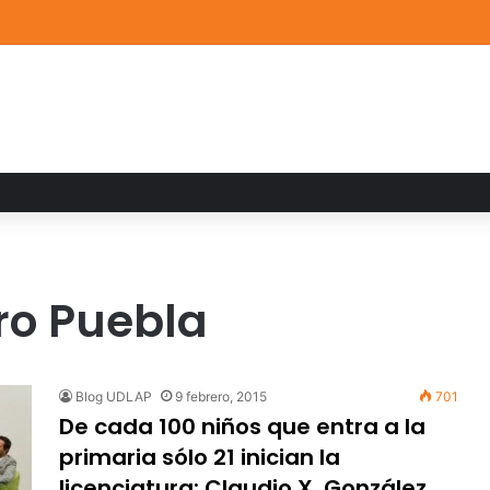
a familiar marca el cierre del Curso de Verano de Escuelas Aztecas
ro Puebla
Blog UDLAP
9 febrero, 2015
701
De cada 100 niños que entra a la
primaria sólo 21 inician la
licenciatura: Claudio X. González