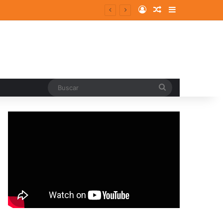
Log In
Random Article
Sidebar
Buscar