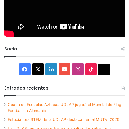
Social
Facebook
X
LinkedIn
YouTube
Instagram
TikTok
Thread
Entradas recientes
Coach de Escuelas Aztecas UDLAP jugará el Mundial de Flag
Football en Alemania
Estudiantes STEM de la UDLAP destacan en el MUTVI 2026
La UDLAP reúne a expertos para analizar los retos de la