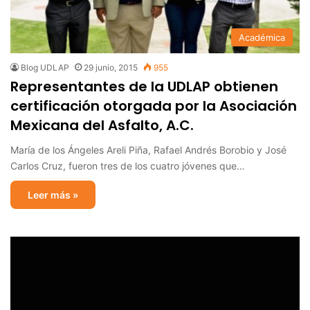
Académica
Blog UDLAP
29 junio, 2015
955
Representantes de la UDLAP obtienen
certificación otorgada por la Asociación
Mexicana del Asfalto, A.C.
María de los Ángeles Areli Piña, Rafael Andrés Borobio y José
Carlos Cruz, fueron tres de los cuatro jóvenes que…
Leer más »