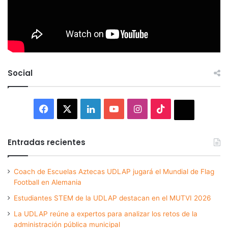
Social
Facebook
X
LinkedIn
YouTube
Instagram
TikTok
Thread
Entradas recientes
Coach de Escuelas Aztecas UDLAP jugará el Mundial de Flag
Football en Alemania
Estudiantes STEM de la UDLAP destacan en el MUTVI 2026
La UDLAP reúne a expertos para analizar los retos de la
administración pública municipal