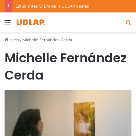
Estudiantes STEM de la UDLAP destacan en el MUTVI 2026
Menu
B
Inicio
/
Michelle Fernández Cerda
Michelle Fernández
Cerda