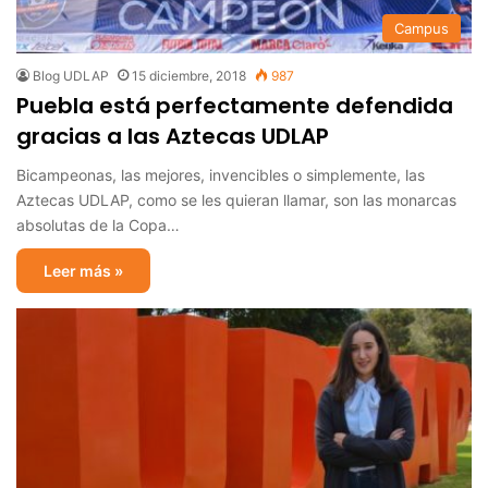
Campus
Blog UDLAP
15 diciembre, 2018
987
Puebla está perfectamente defendida
gracias a las Aztecas UDLAP
Bicampeonas, las mejores, invencibles o simplemente, las
Aztecas UDLAP, como se les quieran llamar, son las monarcas
absolutas de la Copa…
Leer más »