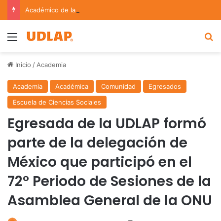
Académico de la UDLAP fortalece colaboración internacional con estancia de investigación en Argentina
Menu
B
Inicio
/
Academia
Academia
Académica
Comunidad
Egresados
Escuela de Ciencias Sociales
Egresada de la UDLAP formó
parte de la delegación de
México que participó en el
72° Periodo de Sesiones de la
Asamblea General de la ONU