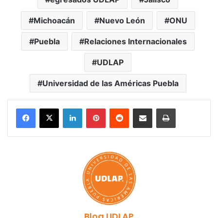
Michoacán
Nuevo León
ONU
Puebla
Relaciones Internacionales
UDLAP
Universidad de las Américas Puebla
LinkedIn
Pinterest
Reddit
Share via Email
Print
Blog UDLAP