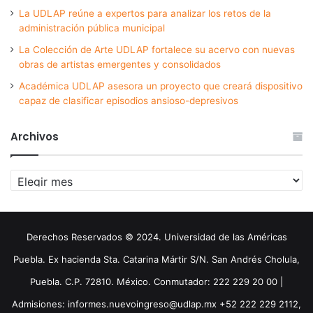
La UDLAP reúne a expertos para analizar los retos de la
administración pública municipal
La Colección de Arte UDLAP fortalece su acervo con nuevas
obras de artistas emergentes y consolidados
Académica UDLAP asesora un proyecto que creará dispositivo
capaz de clasificar episodios ansioso-depresivos
Archivos
Archivos
Derechos Reservados © 2024. Universidad de las Américas
Puebla. Ex hacienda Sta. Catarina Mártir S/N. San Andrés Cholula,
Puebla. C.P. 72810. México. Conmutador: 222 229 20 00 |
Admisiones: informes.nuevoingreso@udlap.mx +52 222 229 2112,