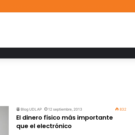
ia familiar marca el cierre del Curso de Verano de Escuelas Aztecas
Blog UDLAP
12 septiembre, 2013
832
El dinero físico más importante
que el electrónico