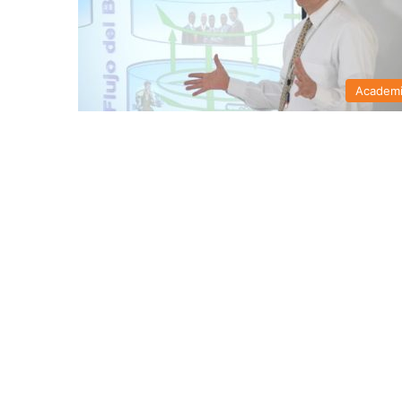
Academ