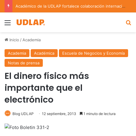
Académico de la UDLAP fortalece colaboración internacional con estancia de investigación en Argentina
Menu
B
Inicio
/
Academia
Academia
Académica
Escuela de Negocios y Economía
Notas de prensa
El dinero físico más
importante que el
electrónico
Blog UDLAP
12 septiembre, 2013
1 minuto de lectura