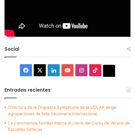
Social
Facebook
X
LinkedIn
YouTube
Instagram
TikTok
Thread
Entradas recientes
Directora de la Orquesta Symphonia de la UDLAP dirige
agrupaciones de talla nacional e internacional
La convivencia familiar marca el cierre del Curso de Verano de
Escuelas Aztecas