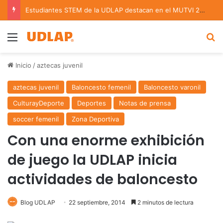
Estudiantes STEM de la UDLAP destacan en el MUTVI 2026
Menu
B
Inicio
/
aztecas juvenil
aztecas juvenil
Baloncesto femenil
Baloncesto varonil
CulturayDeporte
Deportes
Notas de prensa
soccer femenil
Zona Deportiva
Con una enorme exhibición
de juego la UDLAP inicia
actividades de baloncesto
Blog UDLAP
22 septiembre, 2014
2 minutos de lectura