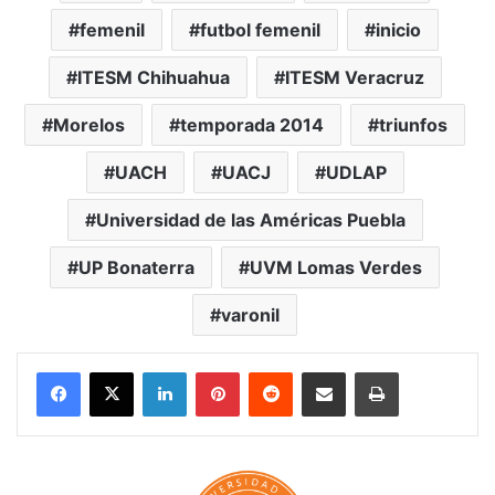
femenil
futbol femenil
inicio
ITESM Chihuahua
ITESM Veracruz
Morelos
temporada 2014
triunfos
UACH
UACJ
UDLAP
Universidad de las Américas Puebla
UP Bonaterra
UVM Lomas Verdes
varonil
LinkedIn
Pinterest
Reddit
Share via Email
Print