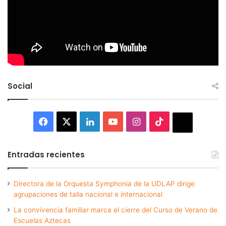
Social
Facebook
X
LinkedIn
YouTube
Instagram
TikTok
Thread
Entradas recientes
Directora de la Orquesta Symphonia de la UDLAP dirige
agrupaciones de talla nacional e internacional
La convivencia familiar marca el cierre del Curso de Verano de
Escuelas Aztecas