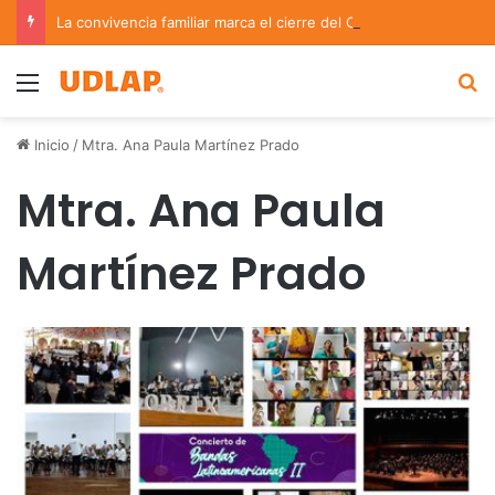
La convivencia familiar marca el cierre del Curso de Verano de Escuelas Aztecas
Menu
B
Inicio
/
Mtra. Ana Paula Martínez Prado
Mtra. Ana Paula
Martínez Prado