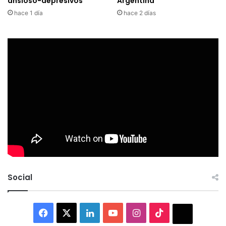
ansioso-depresivos
Argentina
hace 1 día
hace 2 días
Social
Facebook
X
LinkedIn
YouTube
Instagram
TikTok
Thread