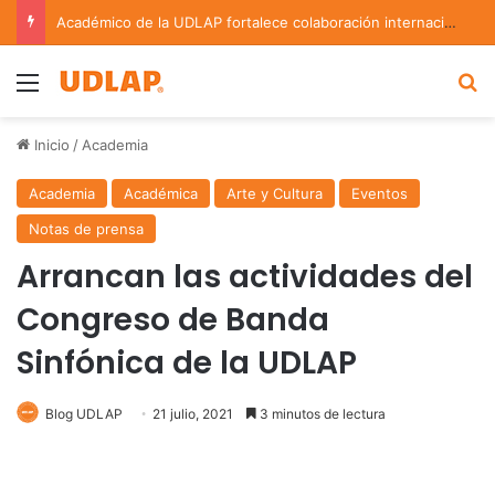
Académico de la UDLAP fortalece colaboración internacional con estancia de investigación en Argentina
Menu
B
Inicio
/
Academia
Academia
Académica
Arte y Cultura
Eventos
Notas de prensa
Arrancan las actividades del
Congreso de Banda
Sinfónica de la UDLAP
Blog UDLAP
21 julio, 2021
3 minutos de lectura