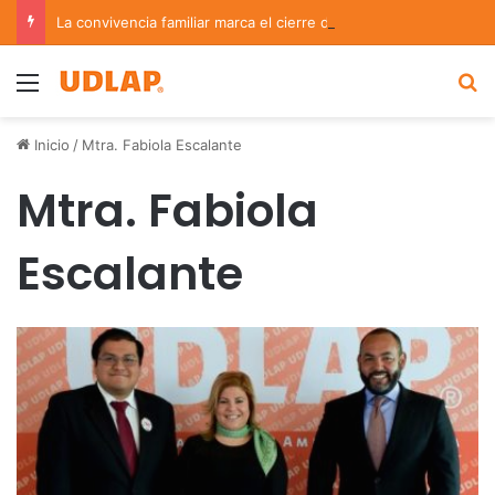
La convivencia familiar marca el cierre del Curso de Verano de Escuelas Aztecas
Menu
B
Inicio
/
Mtra. Fabiola Escalante
Mtra. Fabiola
Escalante