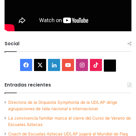
Social
Facebook
X
LinkedIn
YouTube
Instagram
TikTok
Thread
Entradas recientes
Directora de la Orquesta Symphonia de la UDLAP dirige
agrupaciones de talla nacional e internacional
La convivencia familiar marca el cierre del Curso de Verano de
Escuelas Aztecas
Coach de Escuelas Aztecas UDLAP jugará el Mundial de Flag