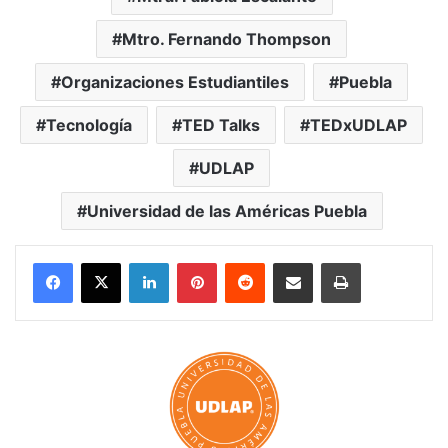
Mtro. Fernando Thompson
Organizaciones Estudiantiles
Puebla
Tecnología
TED Talks
TEDxUDLAP
UDLAP
Universidad de las Américas Puebla
LinkedIn
Pinterest
Reddit
Share via Email
Print