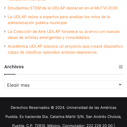
Estudiantes STEM de la UDLAP destacan en el MUTVI 2026
La UDLAP reúne a expertos para analizar los retos de la
administración pública municipal
La Colección de Arte UDLAP fortalece su acervo con nuevas
obras de artistas emergentes y consolidados
Académica UDLAP asesora un proyecto que creará dispositivo
capaz de clasificar episodios ansioso-depresivos
Archivos
Archivos
Derechos Reservados © 2024. Universidad de las Américas
Puebla. Ex hacienda Sta. Catarina Mártir S/N. San Andrés Cholula,
Puebla. C.P. 72810. México. Conmutador: 222 229 20 00 |