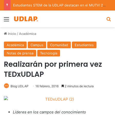
Estudiantes STEM de la UDLAP destacan en el MUTVI 2026
Menu
B
Inicio
/
Académica
Académica
Campus
Comunidad
Estudiantes
Notas de prensa
Tecnología
Realizarán por primera vez
TEDxUDLAP
Blog UDLAP
16 febrero, 2016
2 minutos de lectura
Líderes en los campos del conocimiento