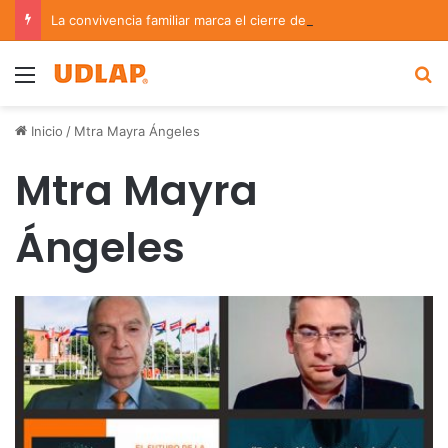
La convivencia familiar marca el cierre del Curso de Verano de Escuelas Aztecas
Menu
B
Inicio
/
Mtra Mayra Ángeles
Mtra Mayra
Ángeles