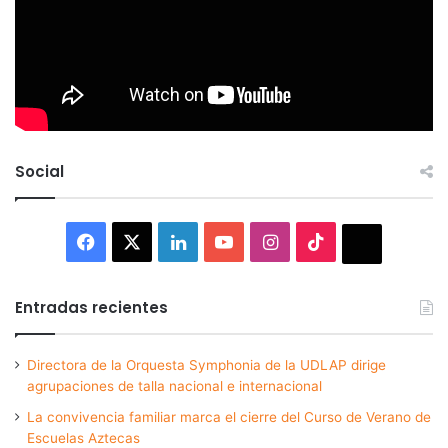
Social
Facebook
X
LinkedIn
YouTube
Instagram
TikTok
Thread
Entradas recientes
Directora de la Orquesta Symphonia de la UDLAP dirige
agrupaciones de talla nacional e internacional
La convivencia familiar marca el cierre del Curso de Verano de
Escuelas Aztecas