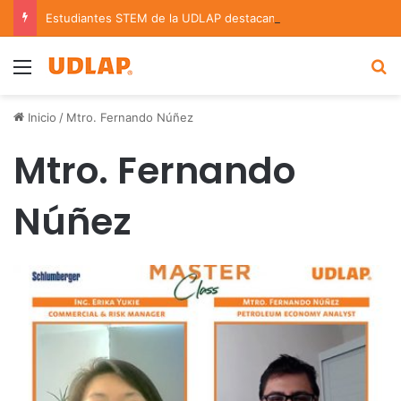
Estudiantes STEM de la UDLAP destacan en el MUTVI 2026
Menu
B
Inicio
/
Mtro. Fernando Núñez
Mtro. Fernando
Núñez