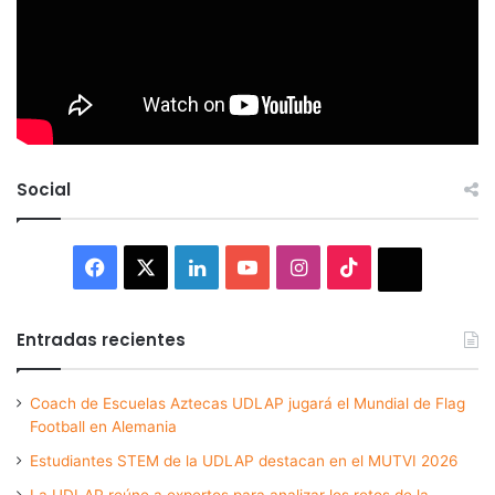
Social
Facebook
X
LinkedIn
YouTube
Instagram
TikTok
Thread
Entradas recientes
Coach de Escuelas Aztecas UDLAP jugará el Mundial de Flag
Football en Alemania
Estudiantes STEM de la UDLAP destacan en el MUTVI 2026
La UDLAP reúne a expertos para analizar los retos de la