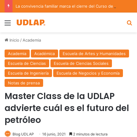
La convivencia familiar marca el cierre del Curso de Verano de Escuelas Aztecas
Menu
B
Inicio
/
Academia
Academia
Académica
Escuela de Artes y Humanidades
Escuela de Ciencias
Escuela de Ciencias Sociales
Escuela de Ingeniería
Escuela de Negocios y Economía
Notas de prensa
Master Class de la UDLAP
advierte cuál es el futuro del
petróleo
Blog UDLAP
16 junio, 2021
2 minutos de lectura