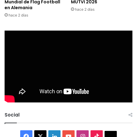
Mundial de Flag Football
MUTVI 2026
en Alemania
hace 2 días
hace 2 días
Social
Facebook
X
LinkedIn
YouTube
Instagram
TikTok
Thread