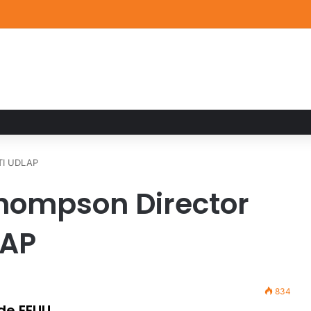
a familiar marca el cierre del Curso de Verano de Escuelas Aztecas
 TI UDLAP
hompson Director
LAP
834
de EEUU