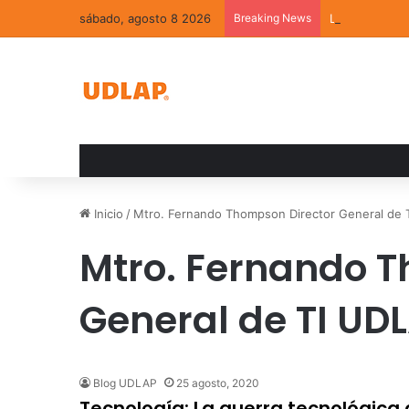
sábado, agosto 8 2026
Breaking News
La convivenci
Inicio
/
Mtro. Fernando Thompson Director General de
Mtro. Fernando T
General de TI UD
Blog UDLAP
25 agosto, 2020
Tecnología: La guerra tecnológica 