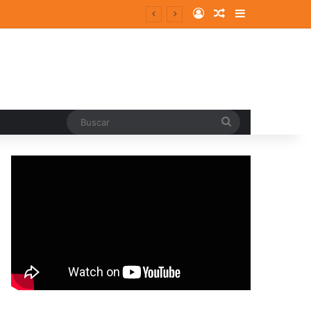
Log In
Random Article
Sidebar
Buscar