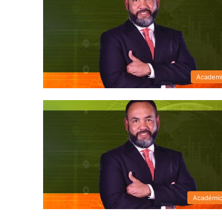
Academ
Académi