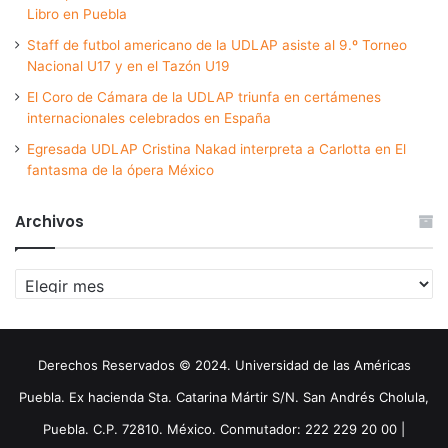
Libro en Puebla
Staff de futbol americano de la UDLAP asiste al 9.º Torneo
Nacional U17 y en el Tazón U19
El Coro de Cámara de la UDLAP triunfa en certámenes
internacionales celebrados en España
Egresada UDLAP Cristina Nakad interpreta a Carlotta en El
fantasma de la ópera México
Archivos
Archivos
Derechos Reservados © 2024. Universidad de las Américas
Puebla. Ex hacienda Sta. Catarina Mártir S/N. San Andrés Cholula,
Puebla. C.P. 72810. México. Conmutador: 222 229 20 00 |