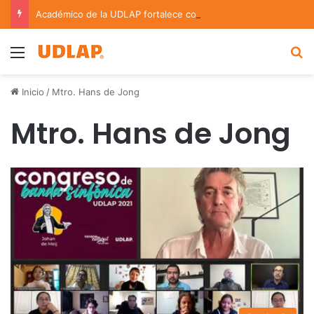
Académico de la UDLAP fortalece colaboración internacional con estancia de investigación en Argentina
Menu
B
Inicio
/
Mtro. Hans de Jong
Mtro. Hans de Jong