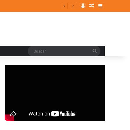
Log In
Random Article
Sidebar
Buscar