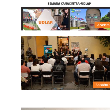
Academ
Académi