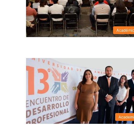
Académi
Academ