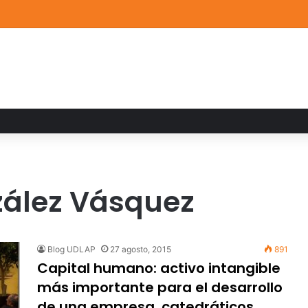
a familiar marca el cierre del Curso de Verano de Escuelas Aztecas
zález Vásquez
Blog UDLAP
27 agosto, 2015
891
Capital humano: activo intangible
más importante para el desarrollo
de una empresa, catedráticos