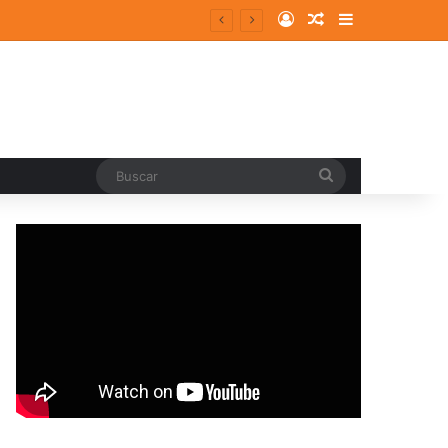
Log In
Random Article
Sidebar
Buscar