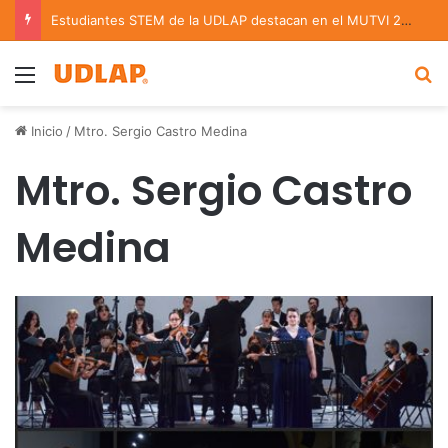
Estudiantes STEM de la UDLAP destacan en el MUTVI 2026
Menu
B
Inicio
/
Mtro. Sergio Castro Medina
Mtro. Sergio Castro
Medina