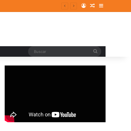
Log In
Random Article
Sidebar
Buscar