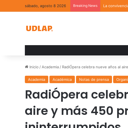
sábado, agosto 8 2026
Breaking News
La convivenci
Inicio
/
Academia
/
RadiÓpera celebra nueve años al air
Academia
Académica
Notas de prensa
Organi
RadiÓpera celebr
aire y más 450 
ininterrumpidos