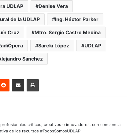
era UDLAP
Denise Vera
tural de la UDLAP
Ing. Héctor Parker
uín Cruz
Mtro. Sergio Castro Medina
RadiÓpera
Sareki López
UDLAP
Alejandro Sánchez
nterest
Reddit
Share via Email
Print
profesionales críticos, creativos e innovadores, con conciencia
quitativa de los recursos #TodosSomosUDLAP