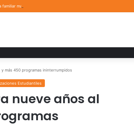
a familiar marca el cierre del Curso de Verano de Escuelas Aztecas
e y más 450 programas ininterrumpidos
zaciones Estudiantiles
a nueve años al
programas