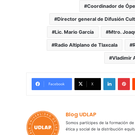
Coordinador de Óp
Director general de Difusión Cul
Lic. Mario García
Mtro. Joaq
Radio Altiplano de Tlaxcala
Vladimir 
LinkedIn
Pi
Facebook
X
Blog UDLAP
Somos partícipes de la formación de 
ética y social de la distribución e