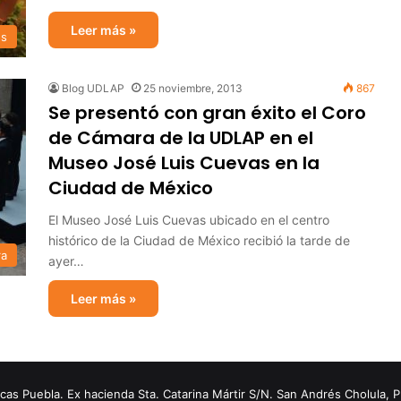
Leer más »
s
Blog UDLAP
25 noviembre, 2013
867
Se presentó con gran éxito el Coro
de Cámara de la UDLAP en el
Museo José Luis Cuevas en la
Ciudad de México
El Museo José Luis Cuevas ubicado en el centro
histórico de la Ciudad de México recibió la tarde de
ra
ayer…
Leer más »
s Puebla. Ex hacienda Sta. Catarina Mártir S/N. San Andrés Cholula, 