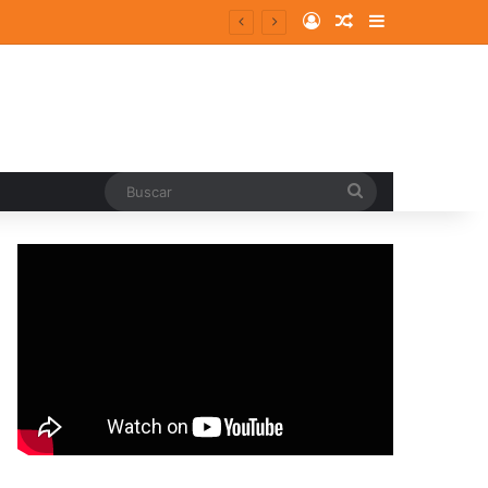
Log In
Random Article
Sidebar
Buscar