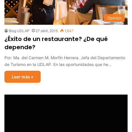
Opinión
Blog UDLAP
27 abril, 2015
1,647
¿Éxito de un restaurante? ¿De qué
depende?
Por: Ma. del Carmen M. Morfín Herrera. Jefa del Departamento
de Turismo en la UDLAP. En las oportunidades que he…
Leer más »