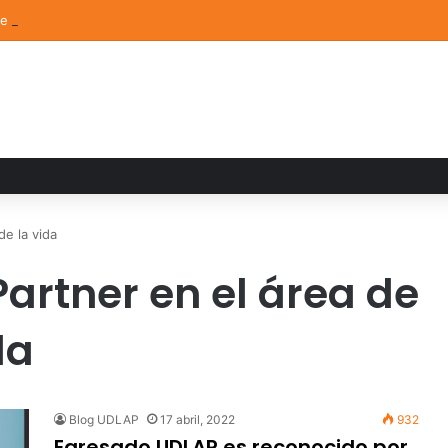
de Arte UDLAP fortalece su acervo con nuevas obras de artistas emerg
de la vida
artner en el área de
da
Blog UDLAP
17 abril, 2022
932
Egresado UDLAP es reconocido por