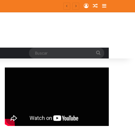
Log In
Random Article
Sidebar
entes y consolidados
Buscar