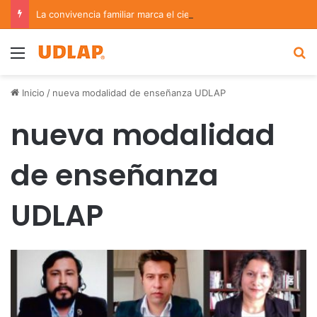
La convivencia familiar marca el cierre del Curso de Verano de Escuelas Aztecas
Menu
B
Inicio
/
nueva modalidad de enseñanza UDLAP
nueva modalidad
de enseñanza
UDLAP