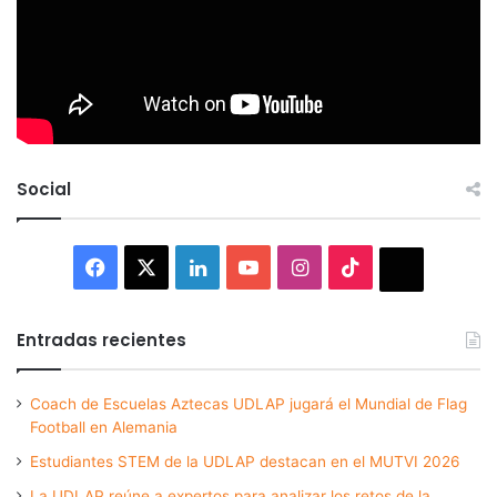
Social
Facebook
X
LinkedIn
YouTube
Instagram
TikTok
Thread
Entradas recientes
Coach de Escuelas Aztecas UDLAP jugará el Mundial de Flag
Football en Alemania
Estudiantes STEM de la UDLAP destacan en el MUTVI 2026
La UDLAP reúne a expertos para analizar los retos de la