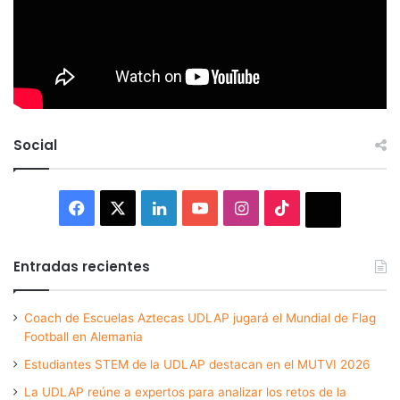
Social
Facebook
X
LinkedIn
YouTube
Instagram
TikTok
Thread
Entradas recientes
Coach de Escuelas Aztecas UDLAP jugará el Mundial de Flag
Football en Alemania
Estudiantes STEM de la UDLAP destacan en el MUTVI 2026
La UDLAP reúne a expertos para analizar los retos de la