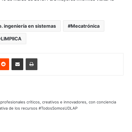
. ingeniería en sistemas
Mecatrónica
LIMPIICA
nterest
Reddit
Share via Email
Print
profesionales críticos, creativos e innovadores, con conciencia
quitativa de los recursos #TodosSomosUDLAP