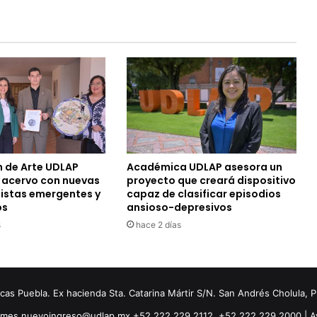
n de Arte UDLAP
Académica UDLAP asesora un
u acervo con nuevas
proyecto que creará dispositivo
tistas emergentes y
capaz de clasificar episodios
os
ansioso-depresivos
s
hace 2 días
s Puebla. Ex hacienda Sta. Catarina Mártir S/N. San Andrés Cholula, 
ormes.nuevoingreso@udlap.mx +52 222 229 2112, +52 222 229 2000 |
A