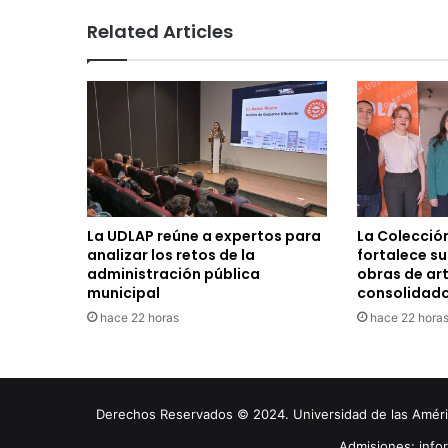
Related Articles
La UDLAP reúne a expertos para
La Colecció
analizar los retos de la
fortalece s
administración pública
obras de ar
municipal
consolidad
hace 22 horas
hace 22 hora
Derechos Reservados © 2024. Universidad de las América
Admisiones: inf