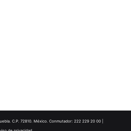
Puebla. C.P. 72810. México. Conmutador: 222 229 20 00 |
viso de privacidad