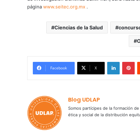
página
www.seitec.org.mx
.
Ciencias de la Salud
concurso
O
LinkedIn
Pi
Facebook
X
Blog UDLAP
Somos partícipes de la formación de 
ética y social de la distribución e