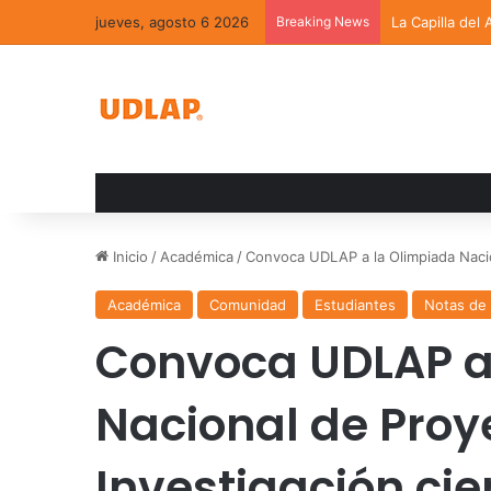
jueves, agosto 6 2026
Breaking News
La Capilla del
Inicio
/
Académica
/
Convoca UDLAP a la Olimpiada Nacio
Académica
Comunidad
Estudiantes
Notas de
Convoca UDLAP a
Nacional de Proy
Investigación cie