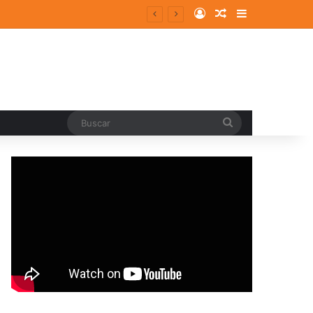
Log In
Random Article
Sidebar
Buscar