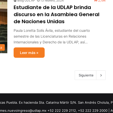
Blog UDLAP
13 febrero, 2024
2,194
Estudiante de la UDLAP brinda
discurso en la Asamblea General
de Naciones Unidas
Paula Loretta Solís Ávila, estudiante del cuarto
semestre de las Licenciaturas en Relaciones
Internacionales y Derecho de la UDLAP, así…
sa
Leer más »
Siguiente
s Puebla. Ex hacienda Sta. Catarina Mártir S/N. San Andrés Cholula, 
ormes.nuevoingreso@udlap.mx +52 222 229 2112, +52 222 229 2000 |
A