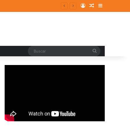
Log In
Random Article
Sidebar
Buscar