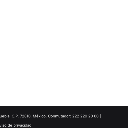
Puebla. C.P. 72810. México. Conmutador: 222 229 20 00 |
viso de privacidad