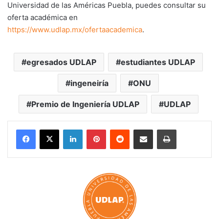
Universidad de las Américas Puebla, puedes consultar su
oferta académica en
https://www.udlap.mx/ofertaacademica
.
egresados UDLAP
estudiantes UDLAP
ingeneiría
ONU
Premio de Ingeniería UDLAP
UDLAP
LinkedIn
Pinterest
Reddit
Share via Email
Print