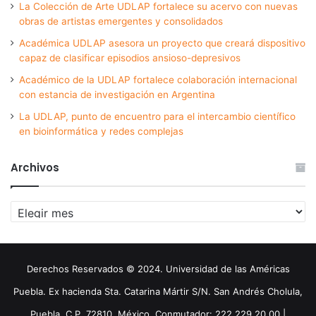
La Colección de Arte UDLAP fortalece su acervo con nuevas
obras de artistas emergentes y consolidados
Académica UDLAP asesora un proyecto que creará dispositivo
capaz de clasificar episodios ansioso-depresivos
Académico de la UDLAP fortalece colaboración internacional
con estancia de investigación en Argentina
La UDLAP, punto de encuentro para el intercambio científico
en bioinformática y redes complejas
Archivos
Archivos
Derechos Reservados © 2024. Universidad de las Américas
Puebla. Ex hacienda Sta. Catarina Mártir S/N. San Andrés Cholula,
Puebla. C.P. 72810. México. Conmutador: 222 229 20 00 |