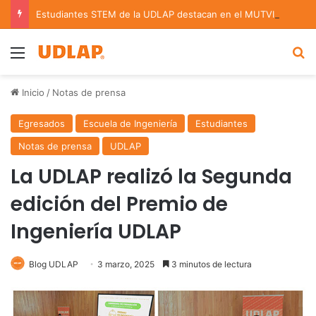
Estudiantes STEM de la UDLAP destacan en el MUTVI 2026
Menu
B
Inicio
/
Notas de prensa
Egresados
Escuela de Ingeniería
Estudiantes
Notas de prensa
UDLAP
La UDLAP realizó la Segunda
edición del Premio de
Ingeniería UDLAP
Blog UDLAP
3 marzo, 2025
3 minutos de lectura